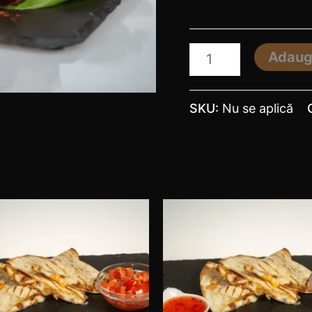
Adaug
SKU:
Nu se aplică
Acest
produs
are
mai
multe