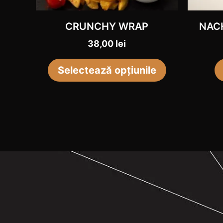
Opțiunile
CRUNCHY WRAP
NAC
pot
fi
38,00
lei
alese
Selectează opțiunile
în
pagina
produsului.