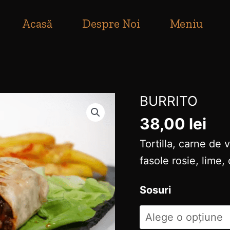
ile se pot plasa in intervalul orar 10:00-23:00!
Acasă
Despre Noi
Meniu
BURRITO​
Cantitate
BURRITO​
38,00
lei
Tortilla, carne de 
fasole rosie, lime, 
Sosuri