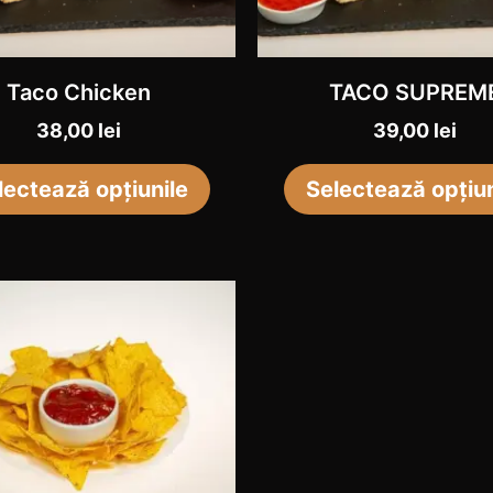
variații.
Opțiunile
Taco Chicken
TACO SUPREM
pot
fi
38,00
lei
39,00
lei
alese
lectează opțiunile
Selectează opțiun
în
pagina
produsului.