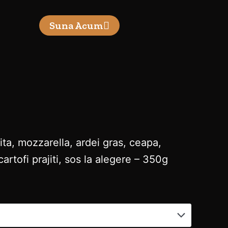
Am inteles
Suna Acum
vita, mozzarella, ardei gras, ceapa,
cartofi prajiti, sos la alegere – 350g