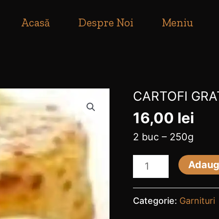
ile se pot plasa in intervalul orar 10:00-23:00!
Acasă
Despre Noi
Meniu
CARTOFI GRA
Cantitate
CARTOFI
16,00
lei
GRATINATI
2 buc – 250g
Adaug
Categorie:
Garnituri