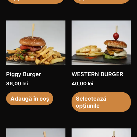
în
în
pagina
pa
Ac
produsului.
pr
pr
ar
ma
mu
var
Piggy Burger
WESTERN BURGER
Op
36,00
lei
40,00
lei
po
fi
Adaugă în coș
Selectează
opțiunile
al
în
pa
Acest
Ac
pr