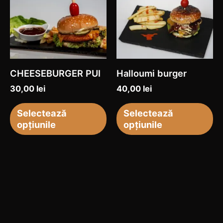
produs
pr
are
ar
mai
ma
multe
mu
variații.
var
CHEESEBURGER PUI
Halloumi burger
Opțiunile
Op
30,00
lei
40,00
lei
pot
po
fi
fi
Selectează
Selectează
opțiunile
opțiunile
alese
al
în
în
pagina
pa
produsului.
pr