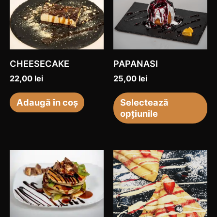
pr
ar
ma
mu
var
CHEESECAKE
PAPANASI
Op
22,00
lei
25,00
lei
po
fi
Adaugă în coș
Selectează
opțiunile
al
în
pa
pr