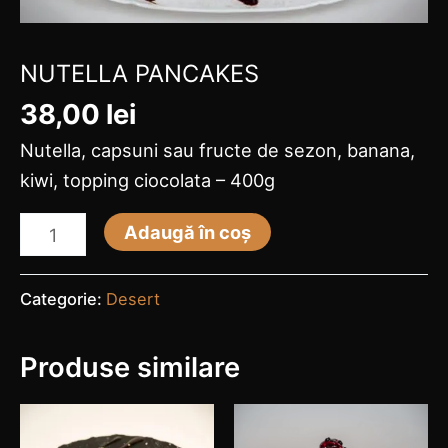
NUTELLA PANCAKES
38,00
lei
Nutella, capsuni sau fructe de sezon, banana,
kiwi, topping ciocolata – 400g
Adaugă în coș
Categorie:
Desert
Produse similare
Ac