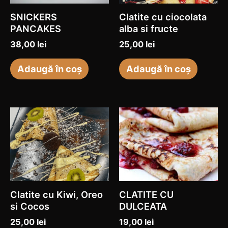
SNICKERS
Clatite cu ciocolata
PANCAKES
alba si fructe
38,00
lei
25,00
lei
Adaugă în coș
Adaugă în coș
Ac
pr
ar
ma
mu
var
Clatite cu Kiwi, Oreo
CLATITE CU
Op
si Cocos
DULCEATA
po
25,00
lei
19,00
lei