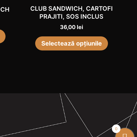
CLUB SANDWICH, CARTOFI
CH​
pot
PRAJITI, SOS INCLUS
fi
36,00
lei
alese
în
Selectează opțiunile
pagina
produsului
0