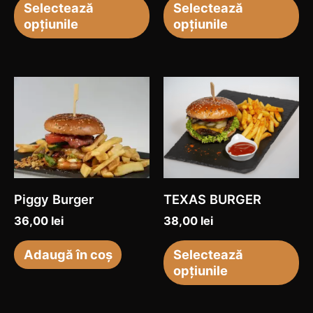
fi
fi
Selectează
Selectează
opțiunile
opțiunile
alese
al
în
în
pagina
pa
Ac
produsului.
pr
pr
ar
ma
mu
var
Piggy Burger
TEXAS BURGER
Op
36,00
lei
38,00
lei
po
fi
Adaugă în coș
Selectează
opțiunile
al
în