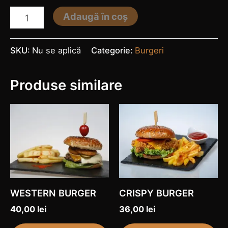
Adaugă în coș
SKU:
Nu se aplică
Categorie:
Burgeri
Produse similare
Acest
Ac
produs
pr
are
ar
mai
ma
multe
mu
variații.
var
WESTERN BURGER
CRISPY BURGER
Opțiunile
Op
40,00
lei
36,00
lei
pot
po